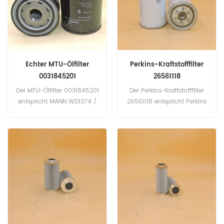
Echter MTU-Ölfilter
Perkins-Kraftstofffilter
0031845201
26561118
Der MTU-Ölfilter 0031845201
Der Perkins-Kraftstofffilter
entspricht MANN WD1374 /
26561118 entspricht Perkins
5. Teilenummer:
26560608, Fleetgaurd
0031845201 Teilname:
FF5135 ... Teilenummer:
Ölfilter Marke: MTU
26561118 Teilname:
Kraftstofffilter Marke: Perkins