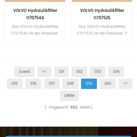
VOLVO Hydraulikfilter
VOLVO Hydraulikfilter
11707544
11707525
Das VOLVO-Hydraulikfilter
Das VOLVO-Hydraulikfilter
11707544 ist die Glasfaser.
11707525 ist die Glasfaser. P
Teilenummer: 11707544
Kunstnummer: 11707525
Teilname: Hydraulikfilter
Teilname: Hydraulikfilter
Marke: Volvo
Marke: Volvo
Zuerst
<<
331
332
333
334
335
336
337
338
339
340
>>
Letzte
[ Insgesamt
552
Seiten]