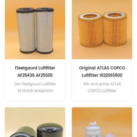
Deere AT171854, New
Teilname: Luftfilter Marke:
Holland 86982525,
Fleetgaurd
Donaldson P829333 ...
Teilenummer: AF25485
Teilname: Luftfilter Marke:
Fleetgaurd
Fleetgaurd Luftfilter
Original ATLAS COPCO
AF25436 AF25505
Luftfilter 1622065800
AF25553
Der Fleetgaurd Luftfilter
Wir sind echte ATLAS
AF25436 entspricht
COPCO Luftfilter
DONALDSON P822769
1622065800. Teilenummer:
AGRINET LTD
1622065800 Teilname:
12906212560YANMAR
Luftfilter Marke: ATLAS
Teilenummer: AF25436
COPCO
Teilname: Luftfilter Marke:
Fleetgaurd