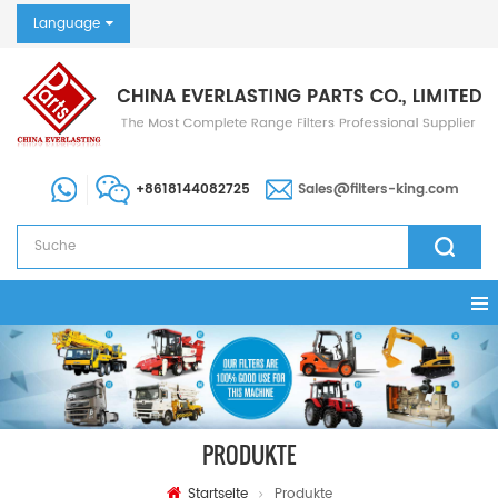
Language
+8618144082725
Sales@filters-king.com
PRODUKTE
Startseite
Produkte