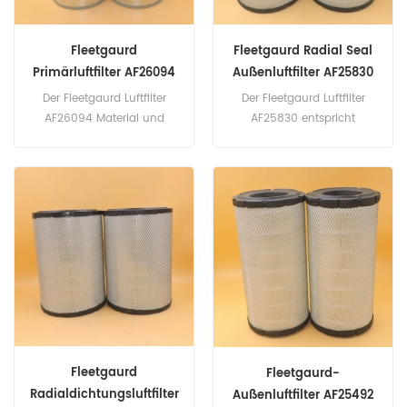
Fleetgaurd
Fleetgaurd Radial Seal
Primärluftfilter AF26094
Außenluftfilter AF25830
Der Fleetgaurd Luftfilter
Der Fleetgaurd Luftfilter
AF26094 Material und
AF25830 entspricht
Technologie entsprechen
Donaldson P781398, Volvo
dem echten Standard.
11110217, Baldwin RS4579 ...
Teilenummer: AF26094
Teilenummer: AF25830
Teilname: Luftfilter Marke:
Teilname: Luftfilter Marke:
Fleetgaurd
Fleetgaurd
Fleetgaurd
Fleetgaurd-
Radialdichtungsluftfilter
Außenluftfilter AF25492