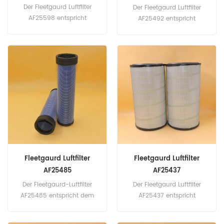
AF25598
Der Fleetgaurd Luftfilter
Der Fleetgaurd Luftfilter
AF25598 entspricht
AF25492 entspricht
DONALDSON P549644,
Donaldson P781039,
BALDWIN-RS3750 ...
Baldwin RS3884, JCB
Teilenummer: AF25598
32/912901, FG Wilson 901-
Teilname: Luftfilter Marke:
054, Perkins 26510353,
Fleetgaurd
INGERSOLL-RAND 85400752.
Teilenummer: AF25492
Teilname: Luftfilter Marke:
Fleetgaurd
Fleetgaurd Luftfilter
Fleetgaurd Luftfilter
AF25485
AF25437
Der Fleetgaurd-Luftfilter
Der Fleetgaurd Luftfilter
AF25485 entspricht dem
AF25437 entspricht
Fall 222422A1, Caterpillar
DONALDSON P537876 ...
110-6331, Gehl L99967, John
Teilenummer: AF25437