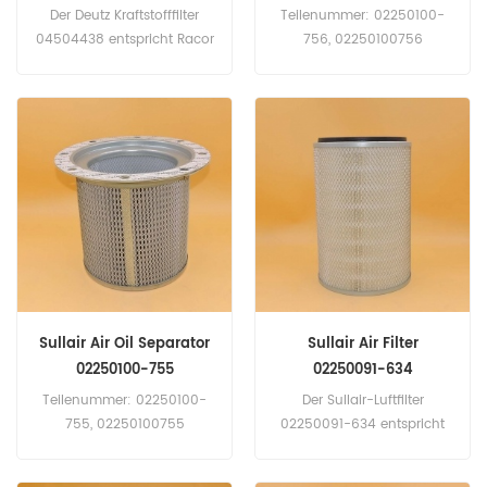
02250100756
Der Deutz Kraftstofffilter
Teilenummer: 02250100-
04504438 entspricht Racor
756, 02250100756
R60THB1, Fleetguard FS1095
Teilname: Luft-
und Baldwin BF46122.
Ölabscheider Marke: Sullair
Teilenummer: 04504438,
4504438 Teilname:
Kraftstofffilter Marke: Deutz
Sullair Air Oil Separator
Sullair Air Filter
02250100-755
02250091-634
02250100755
02250091634 02250131-
Teilenummer: 02250100-
Der Sullair-Luftfilter
499
755, 02250100755
02250091-634 entspricht
Teilname: Luft-
Sullair 02250131-499.
Ölabscheider Marke: Sullair
Teilenummer: 02250091-