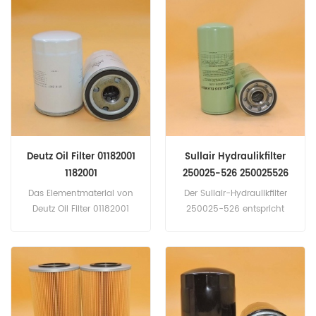
634, 02250091634
Teilname: Luftfilter Marke:
Sullair
Deutz Oil Filter 01182001
Sullair Hydraulikfilter
1182001
250025-526 250025526
Das Elementmaterial von
Der Sullair-Hydraulikfilter
Deutz Oil Filter 01182001
250025-526 entspricht
besteht aus hochwertigem
Fleetguard HF6822, Baldwin
Ölpapier. Teilenummer:
BT610-MPG. Teilenummer:
01182001, 1182001 Teilname:
250025-526, 250025526
Ölfilter Marke: Deutz
Teilname: Hydraulikfilter
Marke: Sullair