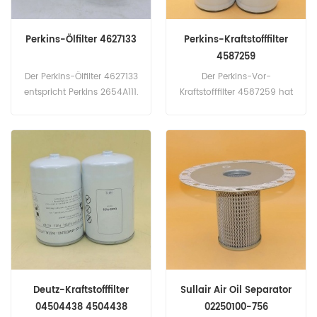
Perkins-Ölfilter 4627133
Perkins-Kraftstofffilter
4587259
Der Perkins-Ölfilter 4627133
Der Perkins-Vor-
entspricht Perkins 2654A111.
Kraftstofffilter 4587259 hat
Teilenummer: 4627133
einen Spin-On-Stil. Der
Teilname: Ölfilter Marke:
4587259 verfügt über ein
Perkins
spezielles Medium, um den
Verschleiß der
Systembeschleunigung zu
verhindern, um einen
besseren Schutz zu
gewährleisten.
Teilenummer: 4587259
Teilname: Kraftstofffilter
Marke: Perkins
Deutz-Kraftstofffilter
Sullair Air Oil Separator
04504438 4504438
02250100-756