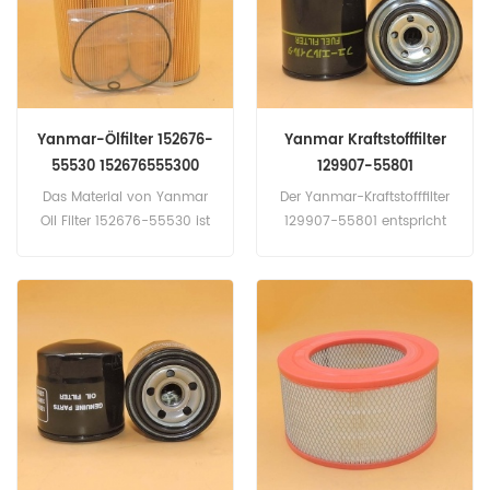
Yanmar-Ölfilter 152676-
Yanmar Kraftstofffilter
55530 152676555300
129907-55801
12990755801
Das Material von Yanmar
Der Yanmar-Kraftstofffilter
Oil Filter 152676-55530 ist
129907-55801 entspricht
Ahlstrom-Ölfilterpapier.
Fleetguard FF165.
Teilenummer: 152676-
Teilenummer: 129907-
55530, 152676555300
55801, 12990755801
Teilname: Ölfilter Marke:
Teilname: Kraftstofffilter
Yanmar
Marke: Yanmar