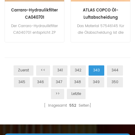
Carraro-Hydraulikfilter
ATLAS COPCO Öl-
CA040701
Luftabscheidung
57546145
Der Carraro-Hydraulikfilter
Das Material 57546145 für
CA040701 entspricht ZP
die Ölabscheidung ist die
3096 A. Teilenummer:
Glasfaser. Teilenummer:
CA040701 Teilname:
57546145 Teilname: Öl-
Hydraulikfilter Marke:
Luftzerlegung Marke: ATLAS
Carraro
COPCO
Zuerst
<<
341
342
343
344
345
346
347
348
349
350
>>
Letzte
[ Insgesamt
552
Seiten]