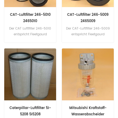
CAT-Luftfilter 246-5010
CAT-Luftfilter 246-5009
2465010
2465009
Der CAT Luftfilter 246-5010
Der CAT-Luftfilter 246-5009
entspricht Fleetgaurd
entspricht Fleetgaurd
AF26208, Baldwin RS4929,
AF26207, Baldwin RS4989,
John Deere TT221378,
Perkins SEV551F4.
Donaldson P781102.
Teilenummer: 246-5009,
Teilenummer: 246-5010,
2465009 Teilname:
2465010 Teilname: Luftfilter
Luftfilter Marke: CAT
Marke: CAT
Caterpillar-Luftfilter 5I-
Mitsubishi Kraftstoff-
5208 5I5208
Wasserabscheider