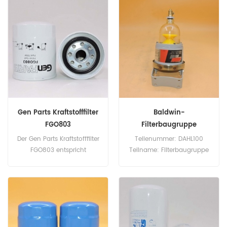
H34WK Teilname:
Teilname: Ölfilter Marke:
Kraftstofffilter Marke: Hengst
Gen Parts
Gen Parts Kraftstofffilter
Baldwin-
FGO803
Filterbaugruppe
DAHL100
Der Gen Parts Kraftstofffilter
Teilenummer: DAHL100
FGO803 entspricht
Teilname: Filterbaugruppe
Fleetguard FF5300,
Marke: Baldwin
Mitsubishi 34462-00300.
Teilenummer: FGO803
Teilname: Kraftstofffilter
Marke: Gen Parts