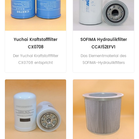
Yuchai Kraftstofffilter
SOFIMA Hydraulikfilter
CX0708
CCA152EFV1
Der Yuchai Kraftstofffilter
Das Elementmaterial des
CX0708 entspricht
SOFIMA-Hydraulikfilters
Fleetguard FF42000,
CCA152EFV1 ist die
Cummins 3903640, VOLVO
Glasfaser. Teilenummer:
243004, Ford E7HZ-9365-B.
CCA152EFV1 Teilname:
Teilenummer: CX0708
Hydraulikfilter Marke:
Teilname: Kraftstofffilter
SOFIMA
Marke: Yuchai