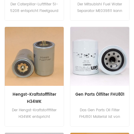
ME039811
Der Caterpillar-Luftfilter 5I-
Der Mitsubishi Fuel Water
5208 entspricht Fleetgaurd
Separator ME039811 kann
AF1767. Teilenummer: 5I-
auf dem KOMATSU PC200-
5208, 5I5208 Teilname:
3 / 5/6 verwendet werden.
Luftfilter Marke: Caterpillar
Teilenummer: ME039811
Teilname: Kraftstoff-
Wasserabscheider Marke:
Mitsubishi
Hengst-Kraftstofffilter
Gen Parts Ölfilter FHU801
H34WK
Der Hengst-Kraftstofffilter
Das Gen Parts Oil Filter
H34WK entspricht
FHU801 Material ist von
Fleetgaurd FF5646, VOLVO
hoher Qualität.
8643157. Teilenummer:
Teilenummer: FHU801