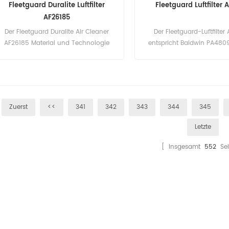
Fleetguard Duralite Luftfilter
Fleetguard Luftfilter 
AF26185
Der Fleetguard Duralite Air Cleaner
Der Fleetguard-Luftfilter
AF26185 Material und Technologie
entspricht Baldwin PA4809
entsprechen dem echten Standard.
397813, Woodgate WGA
Teilenummer: AF26185 Teilname:
Teilenummer: AF4727 Te
Duralite Air Cleaner Marke: Fleetguard
Luftfilter Marke: Fleet
Zuerst
<<
341
342
343
344
345
Letzte
[ Insgesamt
552
Sei