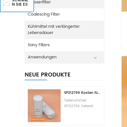
SCANNE
Wasserfilter
N SIE ES
Coalescing Filter
Kühlmittel mit verlängerter
Lebensdauer
Sany Filters
Anwendungen
NEUE PRODUKTE
SP212799 Kosten für den Kraftstofffilterwechsel
Teilenummer:
SP212799 Teileart:
Kraftstofffilterelement
Marke: Liugong
Ersatzteil