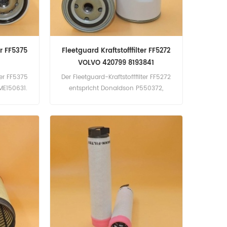
er FF5375
Fleetguard Kraftstofffilter FF5272
VOLVO 420799 8193841
ter FF5375
Der Fleetguard-Kraftstofffilter FF5272
ME150631.
entspricht Donaldson P550372,
ilname:
Baldwin BF7644, VOLVO 420799,
eetguard
8193841. Teilenummer: FF5272
Teilname: Kraftstofffilter Marke:
Fleetguard