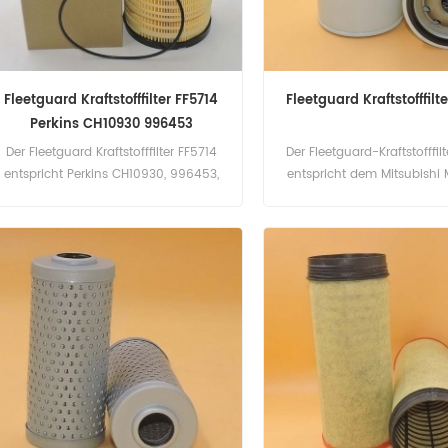
Fleetguard Kraftstofffilter FF5714
Fleetguard Kraftstofffilt
Perkins CH10930 996453
Der Fleetguard Kraftstofffilter FF5714
Der Fleetguard-Kraftstofffil
entspricht Perkins CH10930, 996453,
entspricht dem Mitsubishi 
Baldwin BF7899. Teilenummer: FF5714
Teilenummer: FF5375 Te
Teilname: Kraftstofffilter Marke:
Kraftstofffilter Marke: Fl
Fleetguard