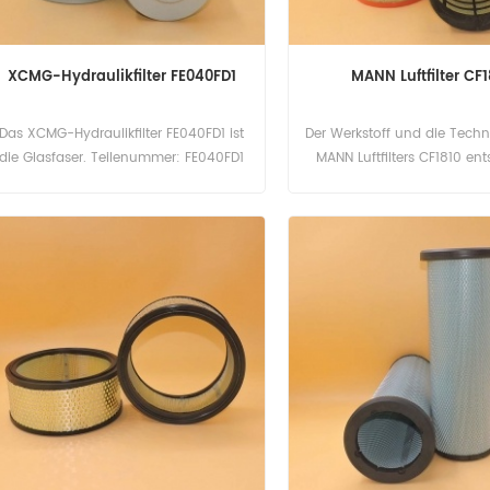
XCMG-Hydraulikfilter FE040FD1
MANN Luftfilter CF1
Das XCMG-Hydraulikfilter FE040FD1 ist
Der Werkstoff und die Techn
die Glasfaser. Teilenummer: FE040FD1
MANN Luftfilters CF1810 en
Teilname: Hydraulikfilter Marke: XCMG
dem Standard. Teilenumme
Teilname: Luftfilter Mark