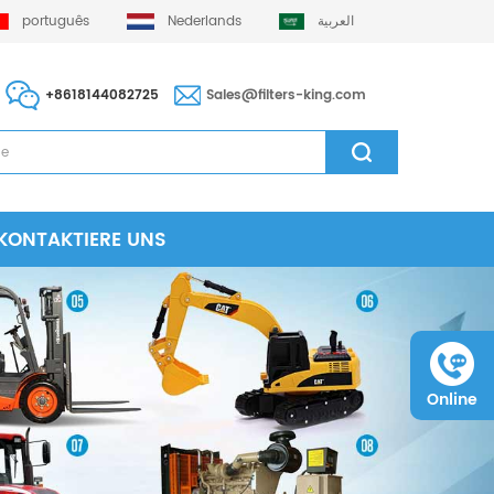
português
Nederlands
العربية
+8618144082725
Sales@filters-king.com
KONTAKTIERE UNS
Online