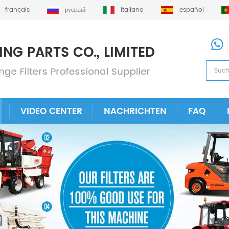
français
русский
italiano
español
VIDEO CENTER
NACHRICHTEN
FAQ