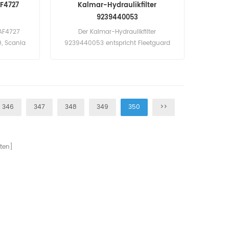
AF4727
Kalmar-Hydraulikfilter
9239440053
 AF4727
Der Kalmar-Hydraulikfilter
, Scania
9239440053 entspricht Fleetguard
458S.
HF35370, Baldwin PT23059-MPG.
ilname:
Teilenummer: 9239440053 Teilname:
guard
Hydraulikfilter Marke: Kalmar
346
347
348
349
350
>>
ten]