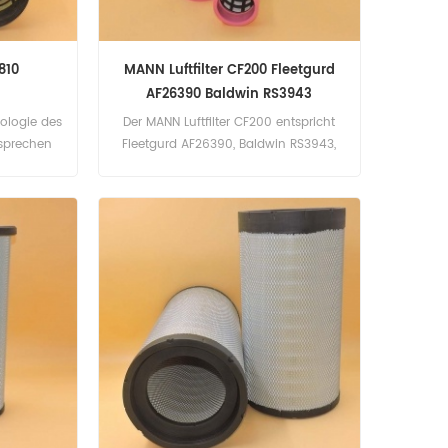
810
MANN Luftfilter CF200 Fleetgurd
AF26390 Baldwin RS3943
ologie des
Der MANN Luftfilter CF200 entspricht
tsprechen
Fleetgurd AF26390, Baldwin RS3943,
r: CF1810
Deutz 1180869, Massey Ferguson
e: MANN
3901463-M1. Teilenummer: CF200
Teilname: Luftfilter Marke: MANN