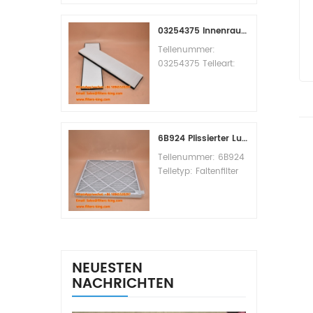
Replacement
MOQ:60pcs
03254375 Innenraumfilter-Querverweis
Teilenummer:
03254375 Teileart:
Innenraumfilter
Marke: Manitowoc
Ersatzteil
Mindestbestellmenge:
20 Stück
6B924 Plissierter Luftfilter MERV 8
Teilenummer: 6B924
Teiletyp: Faltenfilter
MERV-Wert: 8 Marke:
Air Handler
Replacement
Mindestbestellmenge:
20 Stück
NEUESTEN
NACHRICHTEN