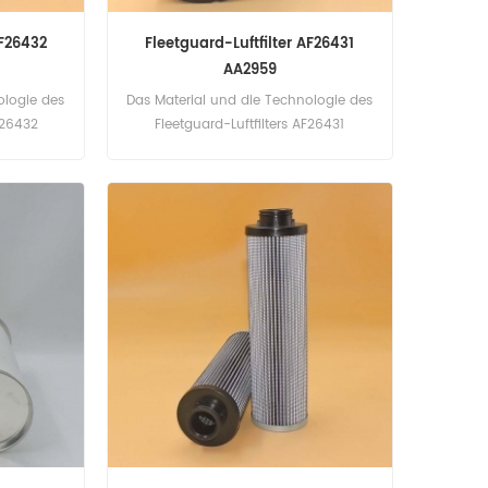
AF26432
Fleetguard-Luftfilter AF26431
AA2959
ologie des
Das Material und die Technologie des
F26432
Fleetguard-Luftfilters AF26431
dard.
entsprechen dem Standard.
ilname:
Teilenummer: AF26431 Teilname:
guard
Luftfilter Marke: Fleetguard
60.8
Models:SC330.8, SC360.8