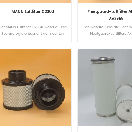
MANN Luftfilter C2360
Fleetguard-Luftfilter 
AA2959
Der MANN Luftfilter C2360 Material und
Das Material und die Techn
Technologie entspricht dem echten
Fleetguard-Luftfilters A
Standard. Teilenummer: C2360
entsprechen dem Stan
Teilname: Luftfilter Marke: MANN
Teilenummer: AF26432 Te
Luftfilter Marke: Fleet
Models:SC330.8, SC3