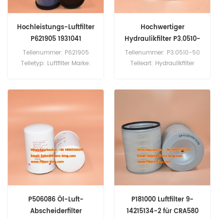
Hochleistungs-Luftfilter
Hochwertiger
P621905 1931041
Hydraulikfilter P3.0510-
50
Teilenummer: P621905
Teilenummer: P3.0510-50
Teiletyp: Luftfilter Marke:
Teileart: Hydraulikfilter
Donaldson Ersatzteil
Marke: Argo Ersatzteil
Mindestbestellmenge: 20
Mindestbestellmenge: 60
Stück
Stück
P506086 Öl-Luft-
P181000 Luftfilter 9-
Abscheiderfilter
14215134-2 für CRA580