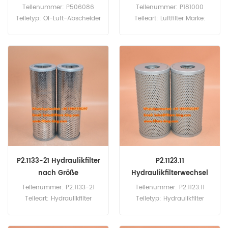
CRS580
Teilenummer: P506086
Teilenummer: P181000
Teiletyp: Öl-Luft-Abscheider
Teileart: Luftfilter Marke:
Marke: Donaldson Ersatzteil
Donaldson Ersatzteil
Mindestbestellmenge: 20
Mindestbestellmenge: 20
Stück
Stück P181000 Luftfilter-
Querverweis 9-14215134-2
Verwendung für Isuzu
CRA580 CRS580.
P2.1133-21 Hydraulikfilter
P2.1123.11
nach Größe
Hydraulikfilterwechsel
Teilenummer: P2.1133-21
Teilenummer: P2.1123.11
Teileart: Hydraulikfilter
Teiletyp: Hydraulikfilter
Marke: Argo Ersatzteil
Marke: Argo Ersatzteil
Mindestbestellmenge: 60
Mindestbestellmenge: 60