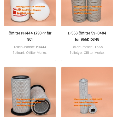
Ölfilter PH444 L790PP für
LF558 Ölfilter 5S-0484
901
für 955K D348
Teilenummer: PH444
Teilenummer: LF558
Teileart: Ölfilter Marke:
Teiletyp: Ölfilter Marke:
Luberfiner Ersatzteil
Fleetguard Ersatzteil
Mindestbestellmenge: 60
Mindestbestellmenge: 60
Stück Ölfilter PH444
Stück LF558 Ölfilter-
Vergleichsnummer L790PP
Querverweis: Verwendung
Verwendung für Komatsu
5S-0484 für Caterpillar 12F
Harvester 901.
930 941 941B 951C 955K
955L 977K/L 980B D346
D348 D349 D379 D398
D399 D439 D4D D8H