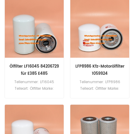
Stück
Stück
Ölfilter LF16045 84206729
LFP8986 Kfz-Motorölfilter
für E385 E485
1059924
Teilenummer: LF16045
Teilenummer: LFP8986
Teileart: Ölfilter Marke:
Teileart: Ölfilter Marke:
Fleetguard Ersatzteil
Luberfiner Ersatzteil
Mindestbestellmenge: 60
Mindestbestellmenge: 60
Stück LF16045 Ölfilter-
Stück
Vergleichsnummer
84206729 Verwendung für
New Holland E385 E485.