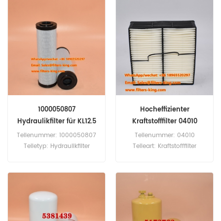
Stück
Stück
1000050807
Hocheffizienter
Hydraulikfilter für KL12.5
Kraftstofffilter 04010
Teilenummer: 1000050807
Teilenummer: 04010
Teiletyp: Hydraulikfilter
Teileart: Kraftstofffilter
Marke: Kramer Ersatzteil
Marke: Separates Ersatzteil
Mindestbestellmenge: 60
Mindestbestellmenge: 60
Stück 1000050807
Stück
Hydraulikfilter-Querverweis
Verwendung für Kramer
1245 180 348-01 350 5035