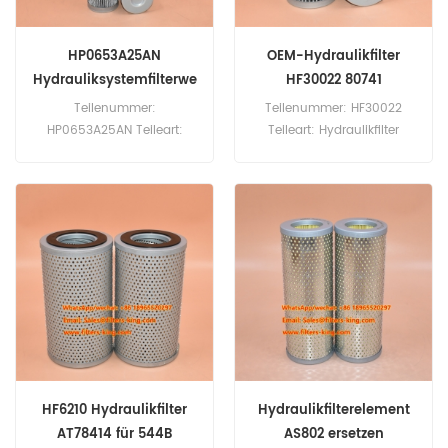
HP0653A25AN
OEM-Hydraulikfilter
Hydrauliksystemfilterwe
HF30022 80741
chsel
Teilenummer:
Teilenummer: HF30022
HP0653A25AN Teileart:
Teileart: Hydraulikfilter
Hydraulikfilter Marke:MP Filtri
Marke: Fleetguard Ersatzteil
Ersatz Mindestbestellmenge:
Mindestbestellmenge: 60
60 Stück
Stück
HF6210 Hydraulikfilter
Hydraulikfilterelement
AT78414 für 544B
AS802 ersetzen