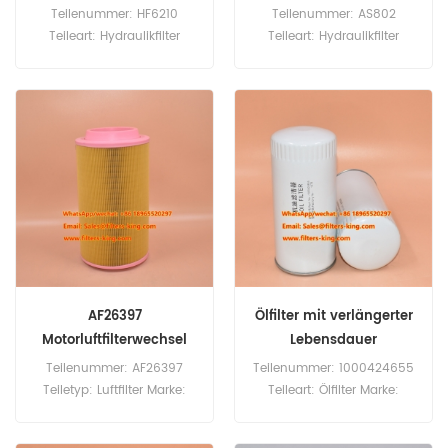
Teilenummer: HF6210
Teilenummer: AS802
Teileart: Hydraulikfilter
Teileart: Hydraulikfilter
Marke: Fleetguard Ersatzteil
Marke: Asas Ersatzteil
Mindestbestellmenge: 60
Mindestbestellmenge: 60
Stück HF6210
Stück
Hydraulikfilter-Querverweis
AT78414 Verwendung für
John Deere 544B.
AF26397
Ölfilter mit verlängerter
Motorluftfilterwechsel
Lebensdauer
1000424655
Teilenummer: AF26397
Teilenummer: 1000424655
Teiletyp: Luftfilter Marke:
Teileart: Ölfilter Marke:
Fleetguard Ersatzteil
Weichai Ersatzteil
Mindestbestellmenge: 20
Mindestbestellmenge: 60