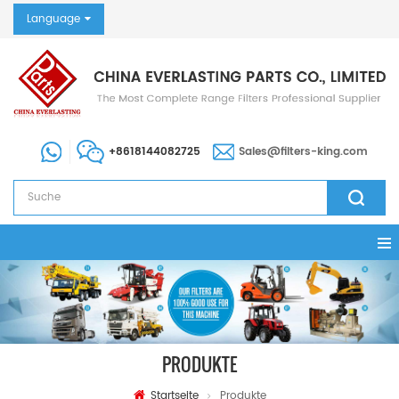
Language
+8618144082725
Sales@filters-king.com
PRODUKTE
Startseite
Produkte