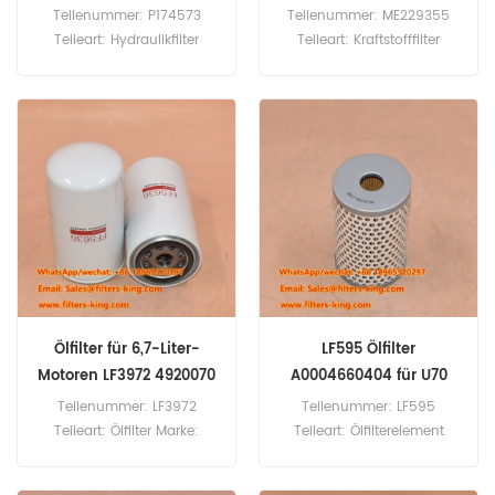
Teilenummer: P174573
Teilenummer: ME229355
Teileart: Hydraulikfilter
Teileart: Kraftstofffilter
Marke: Donaldson Ersatzteil
Marke: Mitsubishi Ersatzteil
Mindestbestellmenge: 60
Mindestbestellmenge: 60
Stück
Stück ME229355
Kraftstofffilter-Querverweis
P550049 FF5088 LFF3527
Verwendung für Mitsubishi
FD30.35 MS070-2 MS110
MS110-3 MS120 MS140.
Ölfilter für 6,7-Liter-
LF595 Ölfilter
Motoren LF3972 4920070
A0004660404 für U70
Teilenummer: LF3972
Teilenummer: LF595
Teileart: Ölfilter Marke:
Teileart: Ölfilterelement
Fleetguard Ersatzteil
Marke: Fleetguard Ersatzteil
Mindestbestellmenge: 60
Mindestbestellmenge: 60