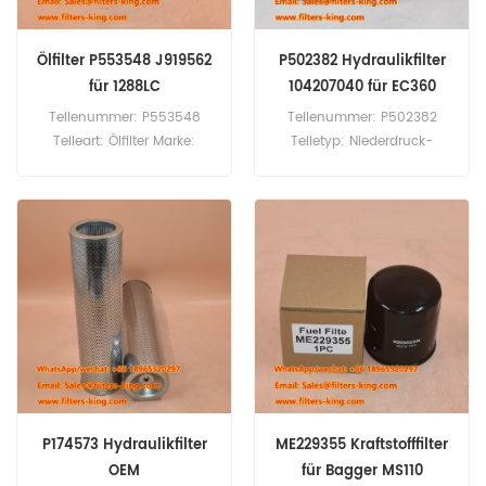
Ölfilter P553548 J919562
P502382 Hydraulikfilter
für 1288LC
104207040 für EC360
Teilenummer: P553548
Teilenummer: P502382
Teileart: Ölfilter Marke:
Teiletyp: Niederdruck-
Donaldson Ersatzteil
Hydraulik-Schraubfilter
Mindestbestellmenge: 60
Marke: Donaldson
Stück P553548 Ölfilter-
Replacement
Querverweis J919562
Mindestbestellmenge: 60
Verwendung für Case
Stück P502382
1288LC 1488 1660 1666
Hydraulikfilter Querverweis
1680 1688 2044 2055 2155
104207040 Verwendung für
2166 2166 2188 2188 2365
Volvo EC360 EC360B-LC
2366 2388 2555 CF60
EC360B-LC EC460 EC460B-
CF70 CF80 CPX420 MX210
LC
MX225 MX230.
P174573 Hydraulikfilter
ME229355 Kraftstofffilter
OEM
für Bagger MS110