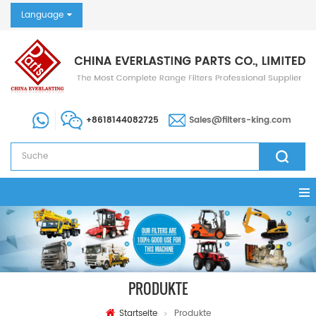
Language
+8618144082725
Sales@filters-king.com
PRODUKTE
Startseite
Produkte