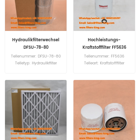
0 Verwendung für Isuzu
L120D L120F L120G L150E
4JJ1-T N50.150 NKR85
L180E L220D L220E L220G
NKS85 NLR85 NLR87 NPR75
L330E L350F L90F L90G.
NPR75 NPR85.
Hydraulikfilterwechsel
Hochleistungs-
DFSU-78-80
Kraftstofffilter FF5636
4940647
Teilenummer: DFSU-78-80
Teilenummer: FF5636
Teiletyp: Hydraulikfilter
Teileart: Kraftstofffilter
Mindestbestellmenge: 60
Marke: Fleetguard Ersatzteil
Stück
Mindestbestellmenge: 60
Stück FF5636
Kraftstofffilter-Querverweis
4940647 Verwendung für
Cummins-Motoren.